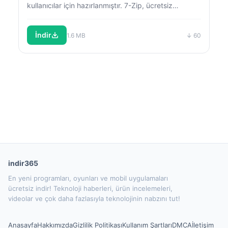
kullanıcılar için hazırlanmıştır. 7-Zip, ücretsiz…
İndir
1.6 MB
↓ 60
indir365
En yeni programları, oyunları ve mobil uygulamaları
ücretsiz indir! Teknoloji haberleri, ürün incelemeleri,
videolar ve çok daha fazlasıyla teknolojinin nabzını tut!
Anasayfa
Hakkımızda
Gizlilik Politikası
Kullanım Şartları
DMCA
İletişim