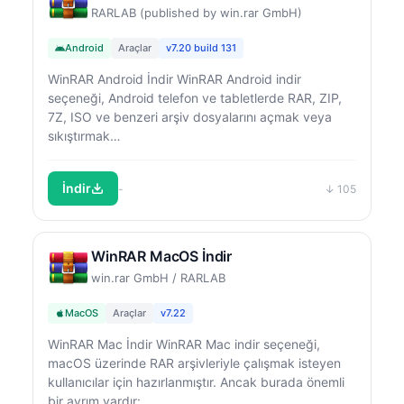
RARLAB (published by win.rar GmbH)
Android
Araçlar
v7.20 build 131
WinRAR Android İndir WinRAR Android indir
seçeneği, Android telefon ve tabletlerde RAR, ZIP,
7Z, ISO ve benzeri arşiv dosyalarını açmak veya
sıkıştırmak…
İndir
-
↓ 105
WinRAR MacOS İndir
win.rar GmbH / RARLAB
MacOS
Araçlar
v7.22
WinRAR Mac İndir WinRAR Mac indir seçeneği,
macOS üzerinde RAR arşivleriyle çalışmak isteyen
kullanıcılar için hazırlanmıştır. Ancak burada önemli
bir ayrım vardır:…