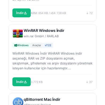
İndir
ARM: 654 KB / x64: 728 KB
↓ 72
WinRAR Windows İndir
win.rar GmbH / RARLAB
Windows
Araçlar
v7.22
WinRAR Windows İndir WinRAR Windows indir
seçeneği, RAR ve ZIP dosyalarını açmak,
sıkıştırmak, şifrelemek ve arşiv dosyalarını yönetmek
isteyen kullanıcılar için hazırlanmıştır.…
İndir
3.772 KB
↓ 37
qBittorrent Mac İndir